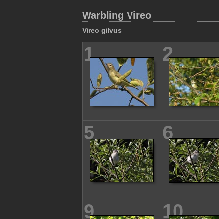
Warbling Vireo
Vireo gilvus
1
2
5
6
9
10