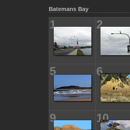
Batemans Bay
1
2
5
6
9
10