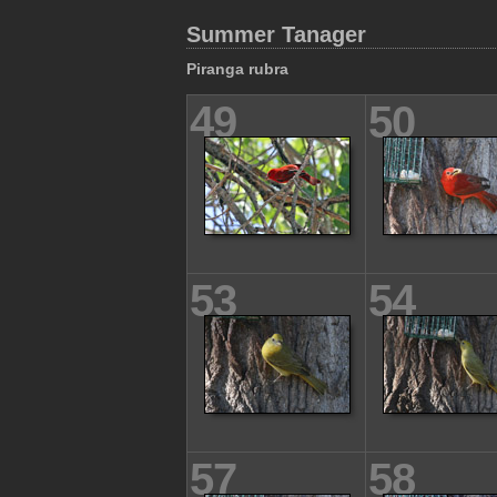
Summer Tanager
Piranga rubra
49
50
53
54
57
58