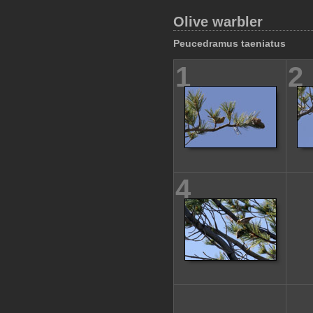
Olive warbler
Peucedramus taeniatus
1
2
4