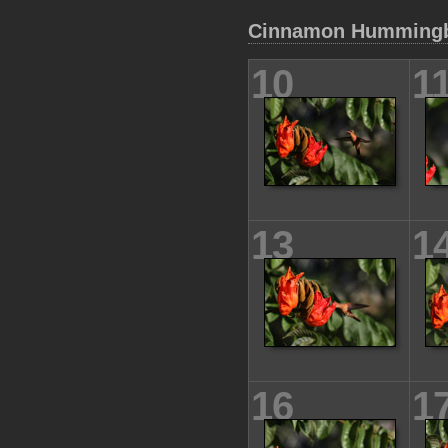
Cinnamon Hummingb
10
1
13
1
16
1