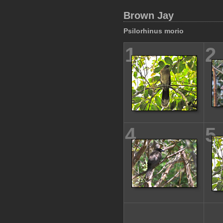
Brown Jay
Psilorhinus morio
1
2
4
5